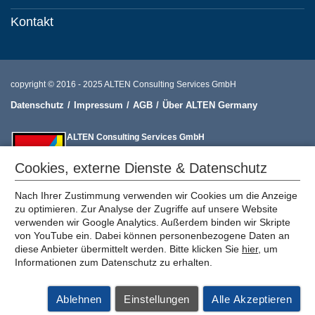
Kontakt
copyright © 2016 - 2025 ALTEN Consulting Services GmbH
Datenschutz
Impressum
AGB
Über ALTEN Germany
ALTEN Consulting Services GmbH
Frankfurter Ring 81, D - 80807 München
muenchen@alten-consulting.de
+49 80 02 38 85 75
Cookies, externe Dienste & Datenschutz
Nach Ihrer Zustimmung verwenden wir Cookies um die Anzeige
zu optimieren. Zur Analyse der Zugriffe auf unsere Website
verwenden wir Google Analytics. Außerdem binden wir Skripte
von YouTube ein. Dabei können personenbezogene Daten an
diese Anbieter übermittelt werden. Bitte klicken Sie
hier
, um
Informationen zum Datenschutz zu erhalten.
Ablehnen
Einstellungen
Alle Akzeptieren